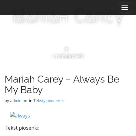
M
S
Mariah Carey
k
a
i
i
p
n
t
m
o
e
c
n
o
i przyjaciele
n
u
t
e
n
Mariah Carey – Always Be
t
My Baby
by
admin
on
in
Teksty piosenek
Tekst piosenki: