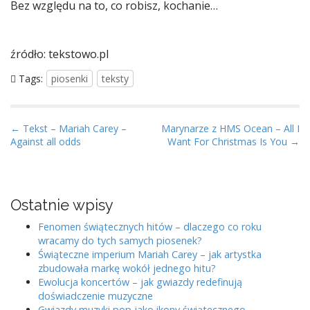
Bez względu na to, co robisz, kochanie…
źródło: tekstowo.pl
Tags:
piosenki
teksty
P
← Tekst – Mariah Carey –
Marynarze z HMS Ocean – All I
Against all odds
Want For Christmas Is You →
o
s
t
n
Ostatnie wpisy
a
Fenomen świątecznych hitów – dlaczego co roku
v
wracamy do tych samych piosenek?
i
Świąteczne imperium Mariah Carey – jak artystka
zbudowała markę wokół jednego hitu?
g
Ewolucja koncertów – jak gwiazdy redefinują
a
doświadczenie muzyczne
t
Gwiazdy muzyki pop jako ikony świątecznego