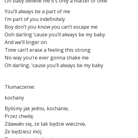
Oh baby believe me it’s only a matter of time
You’ll always be a part of me
I’m part of you indefinitely
Boy don’t you know you can’t escape me
Ooh darling ’cause you’ll always be my baby
And we’ll linger on
Time can’t erase a feeling this strong
No way you’re ever gonna shake me
Oh darling, ’cause you’ll always be my baby
Tłumaczenie:
kochany
Byliśmy jak jedno, kochanie,
Przez chwilę.
Zdawało się, że tak będzie wiecznie,
Że będziesz mój.