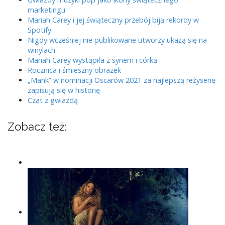
marketingu
i
Mariah Carey i jej świąteczny przebój biją rekordy w
o
Spotify
n
Nigdy wcześniej nie publikowane utworzy ukażą się na
winylach
Mariah Carey wystąpiła z synem i córką
Rocznica i śmieszny obrazek
„Mank” w nominacji Oscarów 2021 za najlepszą reżyserię
zapisują się w historię
Czat z gwiazdą
Zobacz też: