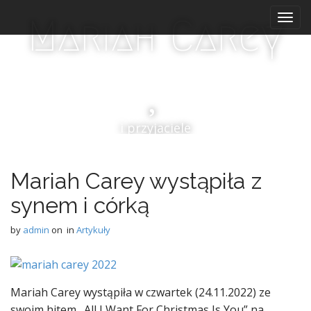
M
S
Mariah Carey
k
a
i
i
p
n
t
m
o
e
c
n
o
i przyjaciele
n
u
t
e
n
Mariah Carey wystąpiła z
t
synem i córką
by
admin
on
in
Artykuły
Mariah Carey wystąpiła w czwartek (24.11.2022) ze
swoim hitem „All I Want For Christmas Is You” na