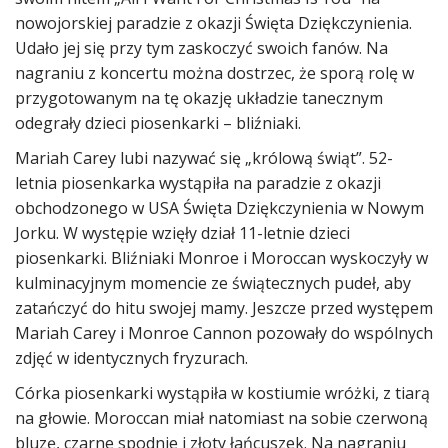
nowojorskiej paradzie z okazji Święta Dziękczynienia.
Udało jej się przy tym zaskoczyć swoich fanów. Na
nagraniu z koncertu można dostrzec, że sporą rolę w
przygotowanym na tę okazję układzie tanecznym
odegrały dzieci piosenkarki – bliźniaki.
Mariah Carey lubi nazywać się „królową świąt”. 52-
letnia piosenkarka wystąpiła na paradzie z okazji
obchodzonego w USA Święta Dziękczynienia w Nowym
Jorku. W występie wzięły dział 11-letnie dzieci
piosenkarki. Bliźniaki Monroe i Moroccan wyskoczyły w
kulminacyjnym momencie ze świątecznych pudeł, aby
zatańczyć do hitu swojej mamy. Jeszcze przed występem
Mariah Carey i Monroe Cannon pozowały do wspólnych
zdjęć w identycznych fryzurach.
Córka piosenkarki wystąpiła w kostiumie wróżki, z tiarą
na głowie. Moroccan miał natomiast na sobie czerwoną
bluzę, czarne spodnie i złoty łańcuszek. Na nagraniu