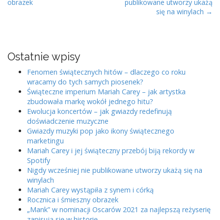
obrazek
publikowane utworzy ukażą
o
się na winylach →
s
t
n
Ostatnie wpisy
a
v
Fenomen świątecznych hitów – dlaczego co roku
i
wracamy do tych samych piosenek?
Świąteczne imperium Mariah Carey – jak artystka
g
zbudowała markę wokół jednego hitu?
a
Ewolucja koncertów – jak gwiazdy redefinują
t
doświadczenie muzyczne
Gwiazdy muzyki pop jako ikony świątecznego
i
marketingu
o
Mariah Carey i jej świąteczny przebój biją rekordy w
n
Spotify
Nigdy wcześniej nie publikowane utworzy ukażą się na
winylach
Mariah Carey wystąpiła z synem i córką
Rocznica i śmieszny obrazek
„Mank” w nominacji Oscarów 2021 za najlepszą reżyserię
zapisują się w historię