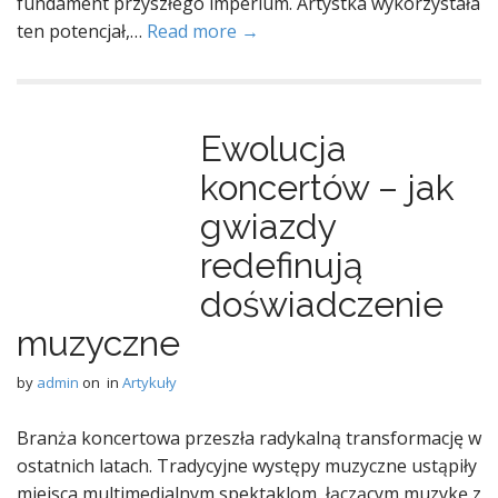
fundament przyszłego imperium. Artystka wykorzystała
ten potencjał,…
Read more →
Ewolucja
koncertów – jak
gwiazdy
redefinują
doświadczenie
muzyczne
by
admin
on
in
Artykuły
Branża koncertowa przeszła radykalną transformację w
ostatnich latach. Tradycyjne występy muzyczne ustąpiły
miejsca multimedialnym spektaklom, łączącym muzykę z