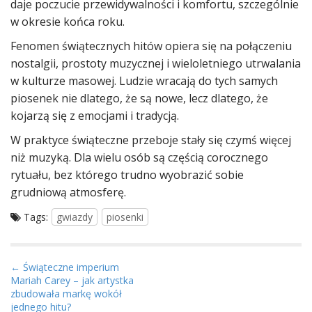
daje poczucie przewidywalności i komfortu, szczególnie
w okresie końca roku.
Fenomen świątecznych hitów opiera się na połączeniu
nostalgii, prostoty muzycznej i wieloletniego utrwalania
w kulturze masowej. Ludzie wracają do tych samych
piosenek nie dlatego, że są nowe, lecz dlatego, że
kojarzą się z emocjami i tradycją.
W praktyce świąteczne przeboje stały się czymś więcej
niż muzyką. Dla wielu osób są częścią corocznego
rytuału, bez którego trudno wyobrazić sobie
grudniową atmosferę.
Tags:
gwiazdy
piosenki
P
← Świąteczne imperium
Mariah Carey – jak artystka
o
zbudowała markę wokół
s
jednego hitu?