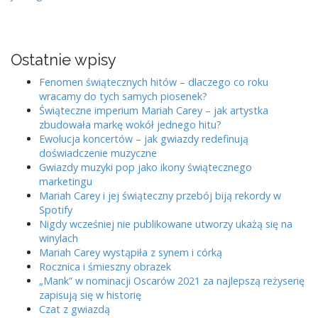
t
n
a
Ostatnie wpisy
v
i
Fenomen świątecznych hitów – dlaczego co roku
wracamy do tych samych piosenek?
g
Świąteczne imperium Mariah Carey – jak artystka
a
zbudowała markę wokół jednego hitu?
t
Ewolucja koncertów – jak gwiazdy redefinują
doświadczenie muzyczne
i
Gwiazdy muzyki pop jako ikony świątecznego
o
marketingu
n
Mariah Carey i jej świąteczny przebój biją rekordy w
Spotify
Nigdy wcześniej nie publikowane utworzy ukażą się na
winylach
Mariah Carey wystąpiła z synem i córką
Rocznica i śmieszny obrazek
„Mank” w nominacji Oscarów 2021 za najlepszą reżyserię
zapisują się w historię
Czat z gwiazdą