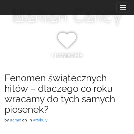
M
S
Mariah Carey
k
a
i
i
p
n
t
m
o
e
c
n
o
i przyjaciele
n
u
t
e
n
Fenomen świątecznych
t
hitów – dlaczego co roku
wracamy do tych samych
piosenek?
by
admin
on
in
Artykuły