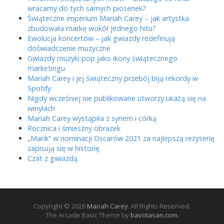
wracamy do tych samych piosenek?
Świąteczne imperium Mariah Carey – jak artystka
zbudowała markę wokół jednego hitu?
Ewolucja koncertów – jak gwiazdy redefinują
doświadczenie muzyczne
Gwiazdy muzyki pop jako ikony świątecznego
marketingu
Mariah Carey i jej świąteczny przebój biją rekordy w
Spotify
Nigdy wcześniej nie publikowane utworzy ukażą się na
winylach
Mariah Carey wystąpiła z synem i córką
Rocznica i śmieszny obrazek
„Mank” w nominacji Oscarów 2021 za najlepszą reżyserię
zapisują się w historię
Czat z gwiazdą
Copyright © 2026
Mariah Carey
. All Rights Reserved.
The Arcade Basic Theme by
bavotasan.com
.