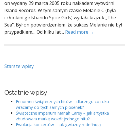
on wydany 29 marca 2005 roku nakładem wytwórni
Island Records. W tym samym czasie Melanie C (była
członkini girlsbandu Spice Girls) wydała krążek „The
Sea”. Był on potwierdzeniem, że sukces Melanie nie był
przypadkiem… Od kilku lat…
Read more →
Nawigacja
Starsze wpisy
po
wpisach
Ostatnie wpisy
Fenomen świątecznych hitów – dlaczego co roku
wracamy do tych samych piosenek?
Świąteczne imperium Mariah Carey – jak artystka
zbudowała markę wokół jednego hitu?
Ewolucja koncertów – jak gwiazdy redefinują