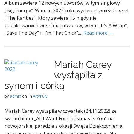
Album zawiera 12 nowych utworów, w tym singlowy
„Big Energy”. W maju 2023 roku wydała również box set
„The Rarities”, który zawiera 15 nigdy nie
publikowanych wcześniej utworów, w tym „It’s A Wrap”,
„Save The Day” i „I’m That Chick”.…
Read more →
Mariah Carey
wystąpiła z
synem i córką
by
admin
on
in
Artykuły
Mariah Carey wystąpiła w czwartek (24.11.2022) ze
swoim hitem „All I Want For Christmas Is You” na
nowojorskiej paradzie z okazji Święta Dziękczynienia.
Udało jej się przy tym zaskoczyć swoich fanów. Na