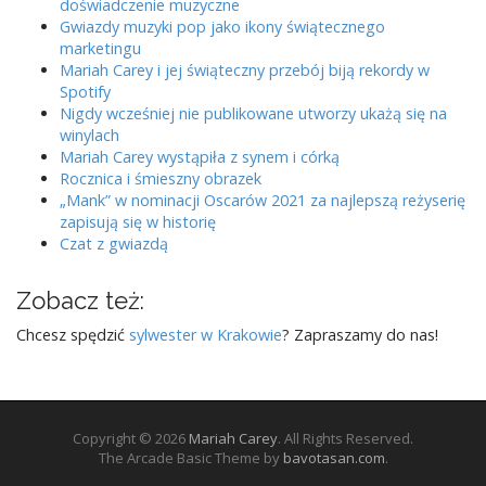
doświadczenie muzyczne
Gwiazdy muzyki pop jako ikony świątecznego
marketingu
Mariah Carey i jej świąteczny przebój biją rekordy w
Spotify
Nigdy wcześniej nie publikowane utworzy ukażą się na
winylach
Mariah Carey wystąpiła z synem i córką
Rocznica i śmieszny obrazek
„Mank” w nominacji Oscarów 2021 za najlepszą reżyserię
zapisują się w historię
Czat z gwiazdą
Zobacz też:
Chcesz spędzić
sylwester w Krakowie
? Zapraszamy do nas!
Copyright © 2026
Mariah Carey
. All Rights Reserved.
The Arcade Basic Theme by
bavotasan.com
.