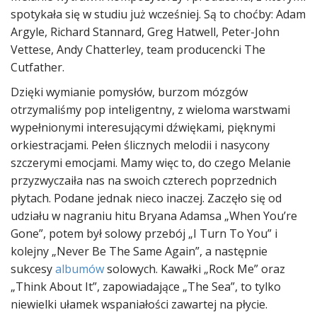
spotykała się w studiu już wcześniej. Są to choćby: Adam
Argyle, Richard Stannard, Greg Hatwell, Peter-John
Vettese, Andy Chatterley, team producencki The
Cutfather.
Dzięki wymianie pomysłów, burzom mózgów
otrzymaliśmy pop inteligentny, z wieloma warstwami
wypełnionymi interesującymi dźwiękami, pięknymi
orkiestracjami. Pełen ślicznych melodii i nasycony
szczerymi emocjami. Mamy więc to, do czego Melanie
przyzwyczaiła nas na swoich czterech poprzednich
płytach. Podane jednak nieco inaczej. Zaczęło się od
udziału w nagraniu hitu Bryana Adamsa „When You’re
Gone”, potem był solowy przebój „I Turn To You” i
kolejny „Never Be The Same Again”, a następnie
sukcesy
albumów
solowych. Kawałki „Rock Me” oraz
„Think About It”, zapowiadające „The Sea”, to tylko
niewielki ułamek wspaniałości zawartej na płycie.