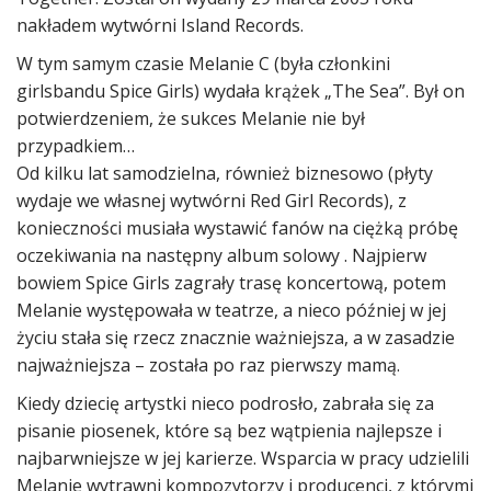
nakładem wytwórni Island Records.
W tym samym czasie Melanie C (była członkini
girlsbandu Spice Girls) wydała krążek „The Sea”. Był on
potwierdzeniem, że sukces Melanie nie był
przypadkiem…
Od kilku lat samodzielna, również biznesowo (płyty
wydaje we własnej wytwórni Red Girl Records), z
konieczności musiała wystawić fanów na ciężką próbę
oczekiwania na następny album solowy . Najpierw
bowiem Spice Girls zagrały trasę koncertową, potem
Melanie występowała w teatrze, a nieco później w jej
życiu stała się rzecz znacznie ważniejsza, a w zasadzie
najważniejsza – została po raz pierwszy mamą.
Kiedy dziecię artystki nieco podrosło, zabrała się za
pisanie piosenek, które są bez wątpienia najlepsze i
najbarwniejsze w jej karierze. Wsparcia w pracy udzielili
Melanie wytrawni kompozytorzy i producenci, z którymi