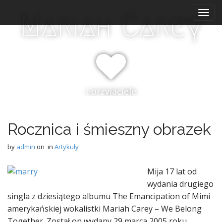
M
S
Mariah Carey
k
a
i
i
p
n
t
m
o
e
c
n
o
i przyjaciele
n
u
t
e
n
Rocznica i śmieszny obrazek
t
by
admin
on
in
Artykuły
Mija 17 lat od
wydania drugiego
singla z dziesiątego albumu The Emancipation of Mimi
amerykańskiej wokalistki Mariah Carey – We Belong
Together. Został on wydany 29 marca 2005 roku