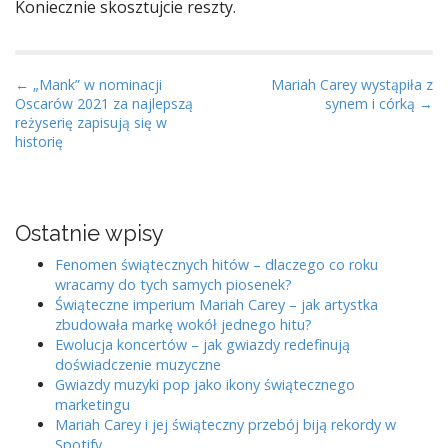
Koniecznie skosztujcie reszty.
P
← „Mank” w nominacji
Mariah Carey wystąpiła z
Oscarów 2021 za najlepszą
synem i córką →
o
reżyserię zapisują się w
s
historię
t
n
a
Ostatnie wpisy
v
i
Fenomen świątecznych hitów – dlaczego co roku
wracamy do tych samych piosenek?
g
Świąteczne imperium Mariah Carey – jak artystka
a
zbudowała markę wokół jednego hitu?
t
Ewolucja koncertów – jak gwiazdy redefinują
doświadczenie muzyczne
i
Gwiazdy muzyki pop jako ikony świątecznego
o
marketingu
n
Mariah Carey i jej świąteczny przebój biją rekordy w
Spotify